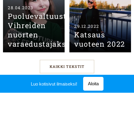
28.04.2023
Puoluevaltuustoon
Vihreiden
29.12.2022
nuorten
Katsaus
varaedustajaksi!
vuoteen 2022
KAIKKI TEKSTIT
Aloita
Luo kotisivut ilmaiseksi!
© 2026 Vilma Virolainen
Luotu
Webnodella