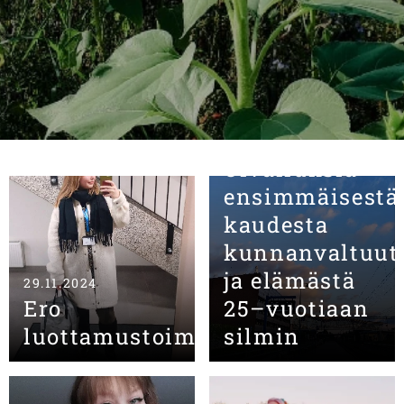
10.06.2024
Oivalluksia
ensimmäisestä
kaudesta
kunnanvaltuute
ja elämästä
29.11.2024
Ero
25–vuotiaan
luottamustoimista
silmin ☀️