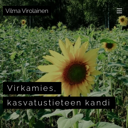
Vilma Virolainen
Virkamies,
kasvatustieteen kandi